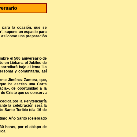
versario
a la ocasión, que se
or', supone un espacio para
a, así como una preparación
bre el 500 aniversario de
ndo en Liébana el Jubileo de
sarrollará bajo el lema 'La
ersonal y comunitaria, así
nte Jiménez Zamora, que,
 que ha escrito una Carta
acia», de oportunidad a la
z de Cristo que se conserva
edida por la Penitenciaría
ante la celebración será la
e Santo Toribio (día 16 de
último Año Santo (celebrado
 horas, por el obispo de
tica