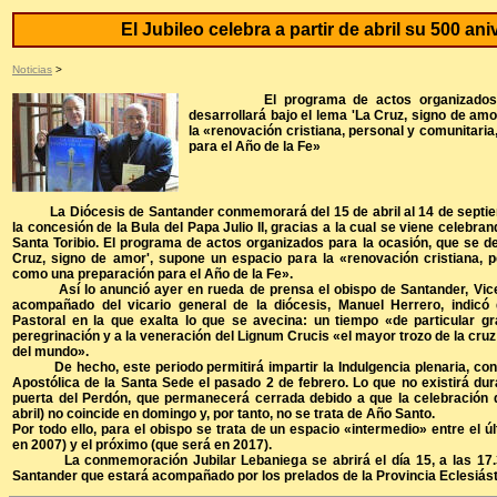
El Jubileo celebra a partir de abril su 500 ani
Noticias
>
El programa de actos organizados par
desarrollará bajo el lema 'La Cruz, signo de am
la «renovación cristiana, personal y comunitari
para el Año de la Fe»
La Diócesis de Santander conmemorará del 15 de abril al 14 de septiem
la concesión de la Bula del Papa Julio II, gracias a la cual se viene celebra
Santa Toribio. El programa de actos organizados para la ocasión, que se de
Cruz, signo de amor', supone un espacio para la «renovación cristiana, p
como una preparación para el Año de la Fe».
Así lo anunció ayer en rueda de prensa el obispo de Santander, Vice
acompañado del vicario general de la diócesis, Manuel Herrero, indicó
Pastoral en la que exalta lo que se avecina: un tiempo «de particular gr
peregrinación y a la veneración del Lignum Crucis «el mayor trozo de la cru
del mundo».
De hecho, este periodo permitirá impartir la Indulgencia plenaria, conc
Apostólica de la Santa Sede el pasado 2 de febrero. Lo que no existirá dur
puerta del Perdón, que permanecerá cerrada debido a que la celebración d
abril) no coincide en domingo y, por tanto, no se trata de Año Santo.
Por todo ello, para el obispo se trata de un espacio «intermedio» entre el 
en 2007) y el próximo (que será en 2017).
La conmemoración Jubilar Lebaniega se abrirá el día 15, a las 17.30
Santander que estará acompañado por los prelados de la Provincia Eclesiás